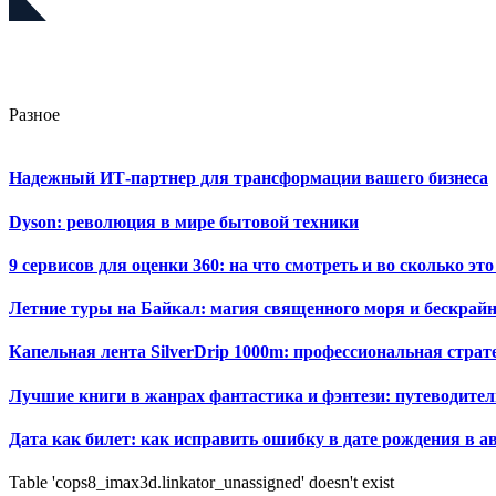
Разное
Надежный ИТ-партнер для трансформации вашего бизнеса
Dyson: революция в мире бытовой техники
9 сервисов для оценки 360: на что смотреть и во сколько это
Летние туры на Байкал: магия священного моря и бескрайн
Капельная лента SilverDrip 1000m: профессиональная стра
Лучшие книги в жанрах фантастика и фэнтези: путеводител
Дата как билет: как исправить ошибку в дате рождения в а
Table 'cops8_imax3d.linkator_unassigned' doesn't exist