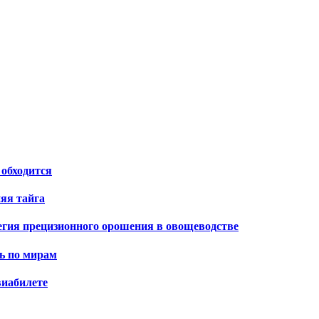
 обходится
яя тайга
тегия прецизионного орошения в овощеводстве
ь по мирам
виабилете