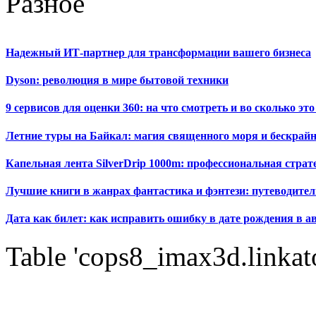
Разное
Надежный ИТ-партнер для трансформации вашего бизнеса
Dyson: революция в мире бытовой техники
9 сервисов для оценки 360: на что смотреть и во сколько это
Летние туры на Байкал: магия священного моря и бескрайн
Капельная лента SilverDrip 1000m: профессиональная стра
Лучшие книги в жанрах фантастика и фэнтези: путеводител
Дата как билет: как исправить ошибку в дате рождения в а
Table 'cops8_imax3d.linkato