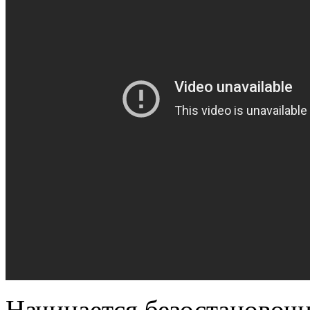
Начинается безостановоч